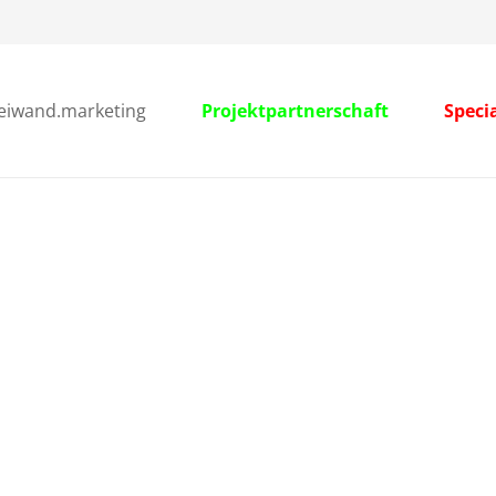
leiwand.marketing
Projektpartnerschaft
Speci