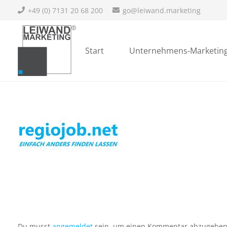
+49 (0) 7131 20 68 200
gnitekram.dnawiel@og
Start
Unternehmens-Marketin
Du musst
angemeldet
sein, um einen Kommentar abzugeben